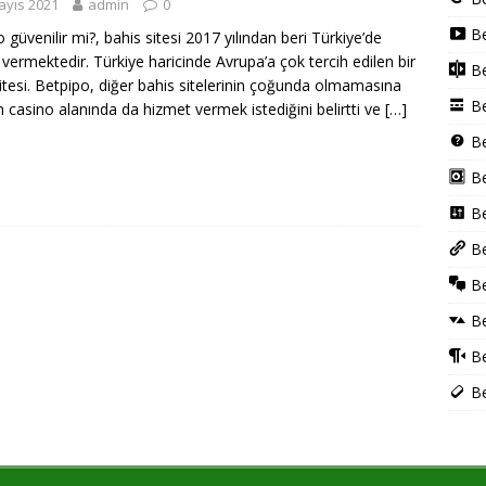
ayıs 2021
admin
0
B
 güvenilir mi?, bahis sitesi 2017 yılından beri Türkiye’de
vermektedir. Türkiye haricinde Avrupa’a çok tercih edilen bir
Be
itesi. Betpipo, diğer bahis sitelerinin çoğunda olmamasına
Be
casino alanında da hizmet vermek istediğini belirtti ve
[…]
B
B
B
B
Be
Be
Be
B