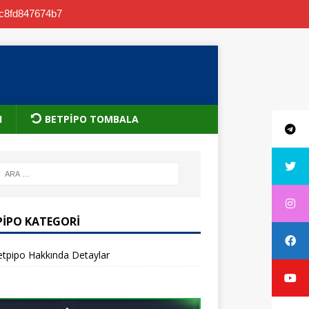
2ec8fd847674b7
I
BETPIPO TOMBALA
PIPO KATEGORI
tpipo Hakkında Detaylar