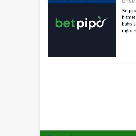
18 M
Betpipo
hizmet 
bahis s
rağmen 