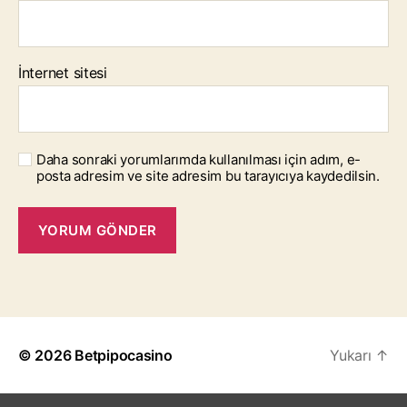
İnternet sitesi
Daha sonraki yorumlarımda kullanılması için adım, e-
posta adresim ve site adresim bu tarayıcıya kaydedilsin.
© 2026
Betpipocasino
Yukarı
↑