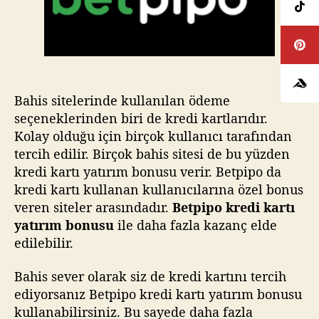
r
a
h
e
z
i
d
a
i
Betpipo Kredi Kartı Yatırım Bonusu
r
K
ı
a
r
Bahis sitelerinde kullanılan ödeme
t
seçeneklerinden biri de kredi kartlarıdır.
ı
Kolay olduğu için birçok kullanıcı tarafından
Y
tercih edilir. Birçok bahis sitesi de bu yüzden
a
kredi kartı yatırım bonusu verir. Betpipo da
t
kredi kartı kullanan kullanıcılarına özel bonus
ı
veren siteler arasındadır.
Betpipo kredi kartı
r
ı
yatırım bonusu
ile daha fazla kazanç elde
m
edilebilir.
B
o
Bahis sever olarak siz de kredi kartını tercih
n
ediyorsanız Betpipo kredi kartı yatırım bonusu
u
kullanabilirsiniz. Bu sayede daha fazla
s