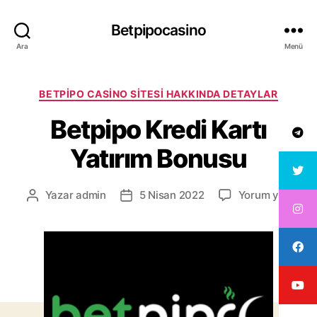
Betpipocasino
Ara
Menü
K
BETPIPO CASINO SITESI HAKKINDA DETAYLAR
a
Betpipo Kredi Kartı
t
e
Yatırım Bonusu
g
o
r
B
Yazar
admin
5 Nisan 2022
Yorum yok
Y
Y
i
e
a
a
l
t
z
z
e
p
ı
ı
r
i
n
t
p
ı
a
o
n
r
K
y
i